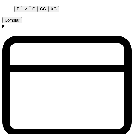
P
M
G
GG
XG
Comprar