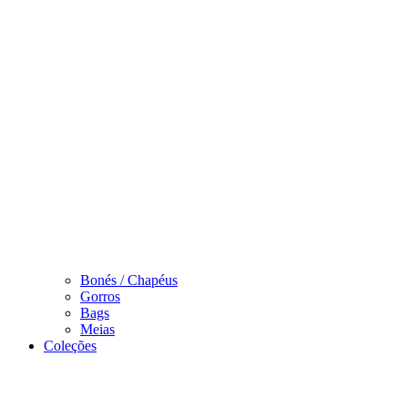
Bonés / Chapéus
Gorros
Bags
Meias
Coleções